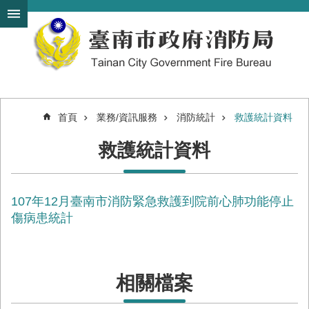
搜
跳到主要內容區塊
尋
進
階
搜
尋
首頁
業務/資訊服務
消防統計
救護統計資料
機
救護統計資料
關
簡
介
107年12月臺南市消防緊急救護到院前心肺功能停止
訊
息
傷病患統計
發
布
便
相關檔案
民
服