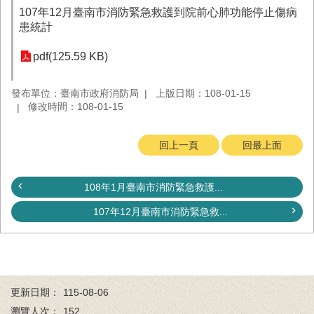
務
107年12月臺南市消防緊急救護到院前心肺功能停止傷病
患統計
業
務/
pdf(125.59 KB)
資
訊
服
發布單位：臺南市政府消防局
上版日期：108-01-15
務
修改時間：108-01-15
消
回上一頁
回最上面
防
宣
導
108年1月臺南市消防緊急救護...
民
107年12月臺南市消防緊急救...
力
園
地
接
受
更新日期：
115-08-06
贈
瀏覽人次：
152