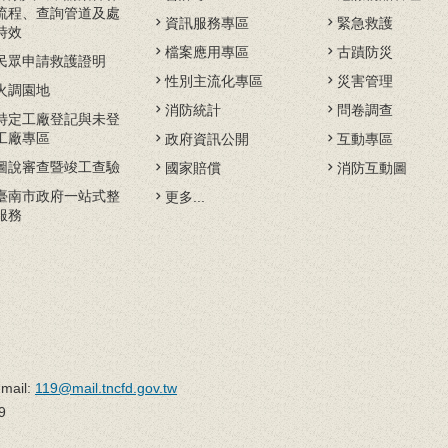
流程、查詢管道及處
資訊服務專區
緊急救護
時效
檔案應用專區
古蹟防災
民眾申請救護證明
性別主流化專區
災害管理
火調園地
消防統計
問卷調查
特定工廠登記與未登
工廠專區
政府資訊公開
互動專區
圖說審查暨竣工查驗
國家賠償
消防互動圖
臺南市政府一站式整
更多...
服務
il:
119@mail.tncfd.gov.tw
9