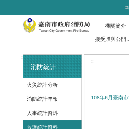
跳到主要內容區塊
:::
機關簡介
接受贈與
:::
:::
消防統計
火災統計分析
108年6月臺
消防統計年報
人事統計資炓
救護統計資料