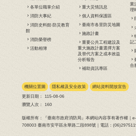
業
各單位職掌介紹
重大災情訊息
理
消防大事紀
個人資料保護區
臺南市各里防災地圖
消防史料館‧防災教育
館
施政計畫
消防榮譽榜
記
重要公共工程建設及
重大施政計畫選擇方案
活動相簿
及替代方案之成本效益
分析報告
合
補助資訊專區
機關位置圖
隱私權及安全政策
網站資料開放宣告
更新日期：
115-08-06
瀏覽人次：
160
版權所有：『臺南市政府消防局』本網站內容享有著作權｜e-ma
708003 臺南市安平區永華路二段898號｜電話：(06)297511