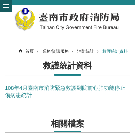
搜
跳到主要內容區塊
尋
進
階
搜
尋
首頁
業務/資訊服務
消防統計
救護統計資料
機
救護統計資料
關
簡
介
108年4月臺南市消防緊急救護到院前心肺功能停止
訊
息
傷病患統計
發
布
便
相關檔案
民
服