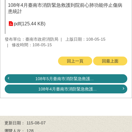
務
108年4月臺南市消防緊急救護到院前心肺功能停止傷病
患統計
業
務/
pdf(125.44 KB)
資
訊
服
發布單位：臺南市政府消防局
上版日期：108-05-15
務
修改時間：108-05-15
消
回上一頁
回最上面
防
宣
導
108年5月臺南市消防緊急救護...
民
108年4月臺南市消防緊急救護...
力
園
地
接
受
更新日期：
115-08-07
贈
瀏覽人次：
128