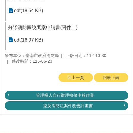
務
odt(18.54 KB)
業
務/
資
分隊消防圖說調案申請書(附件二)
訊
服
odt(16.97 KB)
務
發布單位：臺南市政府消防局
上版日期：112-10-30
消
修改時間：115-06-23
防
宣
導
回上一頁
回最上面
民
力
管理權人自行辦理檢修申報作業
園
地
違反消防法案件改善計畫書
接
受
贈