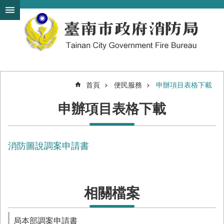
搜
跳到主要內容區塊
尋
進
階
搜
尋
首頁
便民服務
申辦項目表格下載
機
申辦項目表格下載
關
簡
介
消防圖說調案申請書
訊
息
發
布
相關檔案
便
民
服
局本部調案申請書