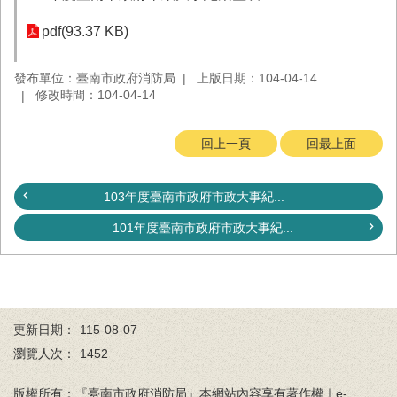
務
pdf(93.37 KB)
業
務/
發布單位：臺南市政府消防局
上版日期：104-04-14
資
修改時間：104-04-14
訊
服
務
回上一頁
回最上面
消
防
103年度臺南市政府市政大事紀...
宣
導
101年度臺南市政府市政大事紀...
民
力
園
地
更新日期：
115-08-07
接
瀏覽人次：
1452
受
贈
版權所有：『臺南市政府消防局』本網站內容享有著作權｜e-