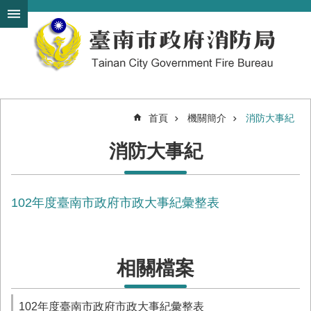
搜
跳到主要內容區塊
尋
進
階
搜
尋
首頁
機關簡介
消防大事紀
機
消防大事紀
關
簡
介
102年度臺南市政府市政大事紀彙整表
訊
息
發
布
相關檔案
便
民
服
102年度臺南市政府市政大事紀彙整表