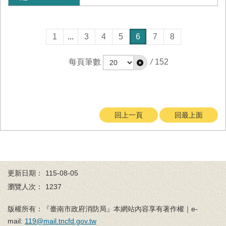
置
圖
隱
1
...
3
4
5
6
7
8
私
權
每頁筆數
/
152
及
安
全
政
策
回上一頁
回最上面
網
站
資
料
開
更新日期：
115-08-05
放
瀏覽人次：
1237
宣
告
版權所有：『臺南市政府消防局』本網站內容享有著作權｜e-
mail:
119@mail.tncfd.gov.tw