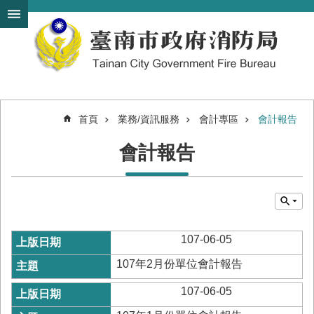
搜
跳到主要內容區塊
尋
進
階
搜
尋
首頁
業務/資訊服務
會計專區
會計報告
機
會計報告
關
簡
介
訊
息
發
107-06-05
布
107年2月份單位會計報告
便
民
107-06-05
服